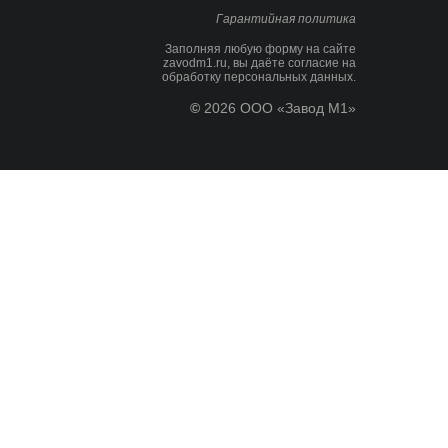
Гарантийная политика
Заполняя любую форму на сайте
zavodm1.ru, вы даёте
согласие на
обработку персональных данных.
©
2026 ООО «Завод М1»