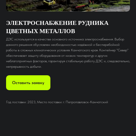
ЭЛЕКТРОСНАБЖЕНИЕ РУДНИКА
ЦВЕТНЫХ МЕТАЛЛОВ
ДЭС используется в качестве основного источника электроснабжения. Выбор
данного решения обусловлен необходимостью надёжной и бесперебойной
работы в сложных климатических условиях Камчатского края. Контейнер "Север"
обеспечивает защиту оборудования от низких температур и других
неблагоприятных факторов, гарантируя стабильную работу ДЭС и, следовательно,
непрерывность добычи.
Оставить заявку
Год поставки: 2023, Место поставки: г. Петропавловск-Камчатский