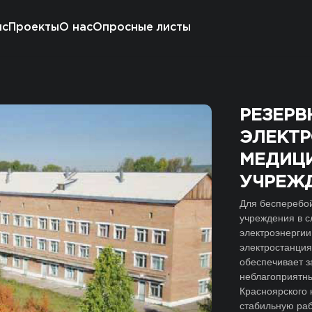
БЖЕНИЕ МЕДИЦИНСКОГО УЧРЕЖДЕНИЯ
ис
Проекты
О нас
Опросные листы
РЕЗЕРВ
ЭЛЕКТ
МЕДИЦ
УЧРЕЖ
Для бесперебо
учреждения в с
электроэнергии
электростанция
обеспечивает з
неблагоприятны
Красноярского 
стабильную раб